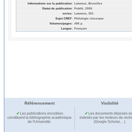
Informations sur la publication:
Latomus, Bruxelles
Statut de publication:
Publié, 2006
series:
Latomus, 301
Sujet CREF:
Philologie classique
Volumes/pages:
496 p.
Langue:
Français
Référencement
Visibilité
Les publications encodées
Les documents déposés so
constituent la bibliographie académique
indexés par les moteurs de rech
de l'Université.
(Google Scholar,…).