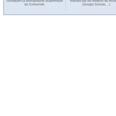
constituent la bibliographie académique
indexés par les moteurs de rech
de l'Université.
(Google Scholar,…).