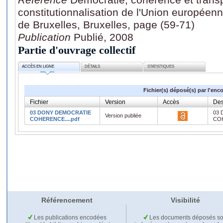
constitutionnalisation de l'Union européenne
de Bruxelles, Bruxelles, page (59-71)
Publication
Publié, 2008
Partie d'ouvrage collectif
ACCÈS EN LIGNE
DÉTAILS
STATISTIQUES
Fichier(s) déposé(s) par l'enc
Fichier
Version
Accès
Des
03 DONY DEMOCRATIE
03
Version publiée
COHERENCE....pdf
COH
Référencement
Visibilité
Les publications encodées
Les documents déposés so