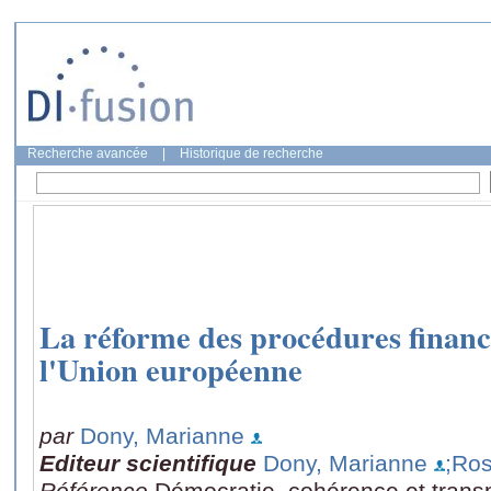
Recherche avancée
|
Historique de recherche
La réforme des procédures financi
l'Union européenne
par
Dony, Marianne
Editeur scientifique
Dony, Marianne
;Ros
Référence
Démocratie, cohérence et trans