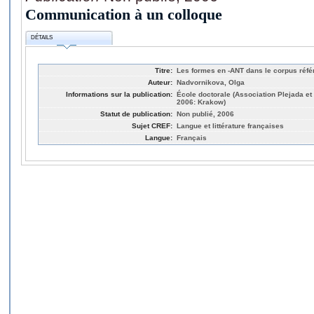
Communication à un colloque
DÉTAILS
Titre:
Les formes en -ANT dans le corpus référ
Auteur:
Nadvornikova, Olga
Informations sur la publication:
École doctorale (Association Plejada et 
2006: Krakow)
Statut de publication:
Non publié, 2006
Sujet CREF:
Langue et littérature françaises
Langue:
Français