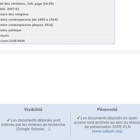
ité des chrétiens, 145, page (16-20)
blié, 2007-01
stoire des religions
stoire contemporaine [de 1800 a 1914]
stoire contemporaine [depuis 1914]
toire politique
ançais
n:issn:1248-9646
Visibilité
Pérennité
Les documents déposés en open-
Les documents déposés sont
access sont archivés au sein du résea
indexés par les moteurs de recherche
de préservation SAFE-PLN
(Google Scholar,…).
(www.safepln.org)
.