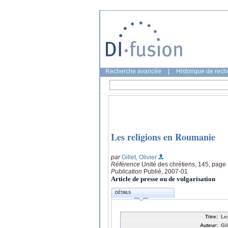
Recherche avancée
|
Historique de rec
Les religions en Roumanie
par
Gillet, Olivier
Référence
Unité des chrétiens, 145, page
Publication
Publié, 2007-01
Article de presse ou de vulgarisation
DÉTAILS
Titre:
Le
Auteur:
Gil