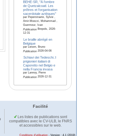
BEHE-SR, "À l'ombre
de Quetzalcoatl. Les
prêtres et l'organisation
sacerdotale aztèques"
par Peperstraete, Sylvie ,
Amir-Moezzi, Mohammad ,
Guermeur, Ivan
Brepols, 2026-
Publication
12-31
Le braille abrégé en
Belgique
par Liesen, Bruno
2026-04-06
Publication
Schiavi dei Tedeschi.:I
prigionieri italiani di
Caporetto nel Belgio e
nella Francia invasa
par Lannoy, Pierre
2026-12-31
Publication
Facilité
Les listes de publications sont
u
compatibles avec le CV-ULB, le FNRS
et accessibles sur le web.
Conditions d'utilisation
- Version : 4.1 (2019)