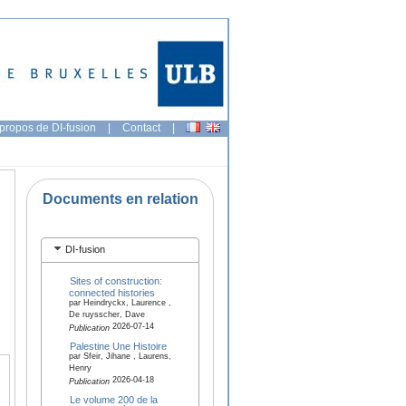
propos de DI-fusion
|
Contact
|
Documents en relation
DI-fusion
Sites of construction:
connected histories
par Heindryckx, Laurence ,
De ruysscher, Dave
2026-07-14
Publication
Palestine Une Histoire
par Sfeir, Jihane , Laurens,
Henry
2026-04-18
Publication
Le volume 200 de la