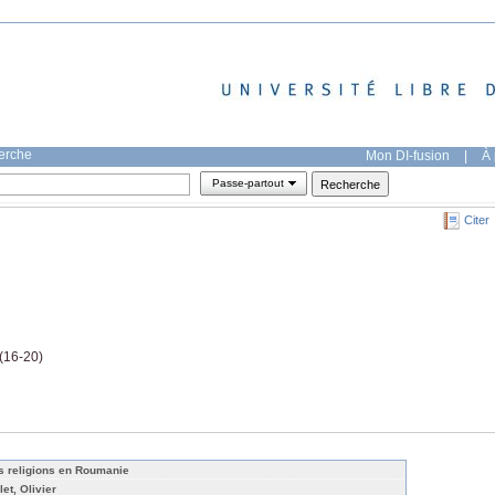
herche
Mon DI-fusion
|
À 
Passe-partout
Citer
 (16-20)
s religions en Roumanie
let, Olivier