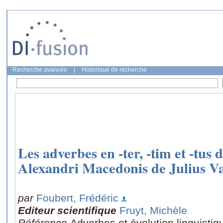
Recherche avancée
|
Historique de recherche
Les adverbes en -ter, -tim et -tus 
Alexandri Macedonis de Julius Va
par
Foubert, Frédéric
Editeur scientifique
Fruyt, Michèle
Référence
Adverbes et évolution linguistiq