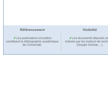
Référencement
Visibilité
Les publications encodées
Les documents déposés so
constituent la bibliographie académique
indexés par les moteurs de rech
de l'Université.
(Google Scholar,…).