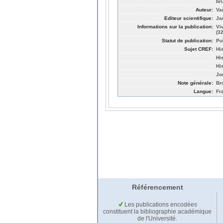
br
Auteur:
Va
Editeur scientifique:
Ja
Informations sur la publication:
Vi
(3
Statut de publication:
Pu
Sujet CREF:
Hi
Hi
Hi
Jo
Note générale:
Br
Langue:
Fr
Référencement
Les publications encodées
constituent la bibliographie académique
de l'Université.