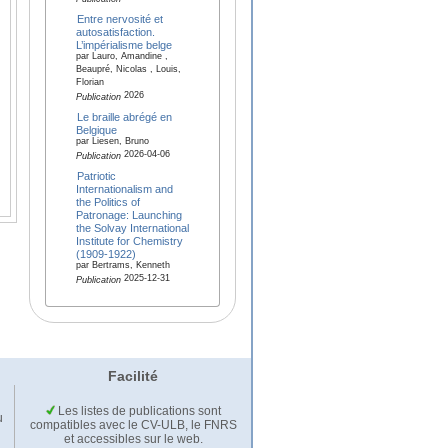
Entre nervosité et
autosatisfaction.
L’impérialisme belge
par Lauro, Amandine ,
Beaupré, Nicolas , Louis,
Florian
2026
Publication
Le braille abrégé en
Belgique
par Liesen, Bruno
2026-04-06
Publication
Patriotic
Internationalism and
the Politics of
Patronage: Launching
the Solvay International
Institute for Chemistry
(1909-1922)
par Bertrams, Kenneth
2025-12-31
Publication
Facilité
Les listes de publications sont
u
compatibles avec le CV-ULB, le FNRS
et accessibles sur le web.