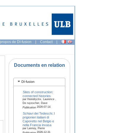
propos de DI-fusion
|
Contact
|
Documents en relation
DI-fusion
Sites of construction:
connected histories
par Heindryckx, Laurence ,
De ruysscher, Dave
2026-07-14
Publication
Schiavi dei Tedeschi.:I
prigionieri italiani di
Caporetto nel Belgio e
nella Francia invasa
par Lannoy, Pierre
2026-12-31
Publication