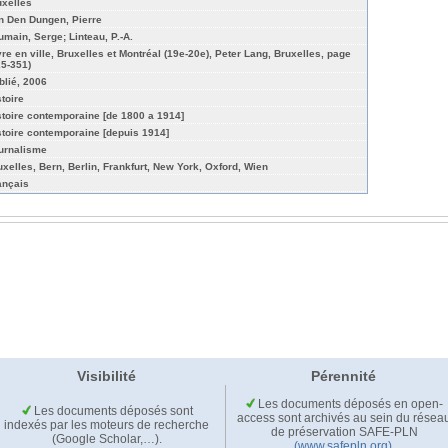
uxelles
n Den Dungen, Pierre
umain, Serge; Linteau, P.-A.
vre en ville, Bruxelles et Montréal (19e-20e), Peter Lang, Bruxelles, page
25-351)
blié, 2006
stoire
stoire contemporaine [de 1800 a 1914]
stoire contemporaine [depuis 1914]
urnalisme
uxelles, Bern, Berlin, Frankfurt, New York, Oxford, Wien
ançais
Visibilité
Pérennité
Les documents déposés en open-
Les documents déposés sont
access sont archivés au sein du résea
indexés par les moteurs de recherche
de préservation SAFE-PLN
(Google Scholar,…).
(www.safepln.org)
.