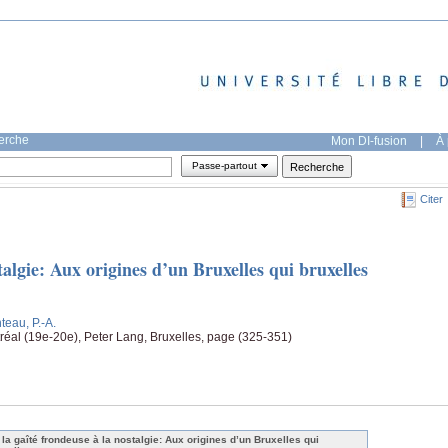
herche
Mon DI-fusion
|
À 
Passe-partout
Citer
talgie: Aux origines d’un Bruxelles qui bruxelles
nteau, P.-A.
ntréal (19e-20e), Peter Lang, Bruxelles, page (325-351)
 la gaîté frondeuse à la nostalgie: Aux origines d’un Bruxelles qui