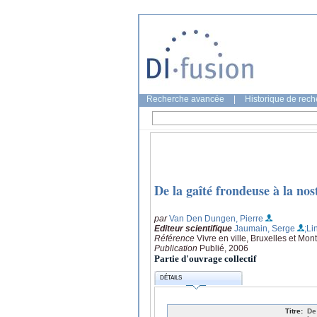
Recherche avancée
|
Historique de rec
De la gaîté frondeuse à la nos
par
Van Den Dungen, Pierre
Editeur scientifique
Jaumain, Serge
;Li
Référence
Vivre en ville, Bruxelles et Mo
Publication
Publié, 2006
Partie d'ouvrage collectif
DÉTAILS
Titre:
De