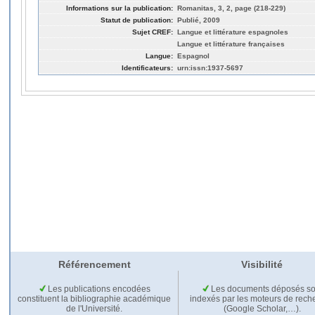
Informations sur la publication:
Romanitas, 3, 2, page (218-229)
Statut de publication:
Publié, 2009
Sujet CREF:
Langue et littérature espagnoles
Langue et littérature françaises
Langue:
Espagnol
Identificateurs:
urn:issn:1937-5697
Référencement
Visibilité
Les publications encodées
Les documents déposés so
constituent la bibliographie académique
indexés par les moteurs de rech
de l'Université.
(Google Scholar,…).