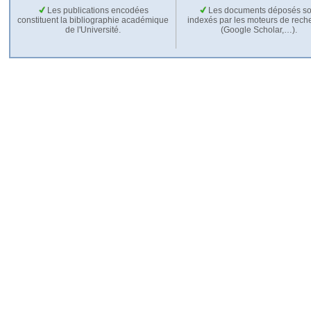
Les publications encodées
Les documents déposés so
constituent la bibliographie académique
indexés par les moteurs de rech
de l'Université.
(Google Scholar,…).