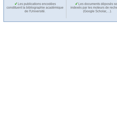
Les publications encodées
Les documents déposés so
constituent la bibliographie académique
indexés par les moteurs de rech
de l'Université.
(Google Scholar,…).