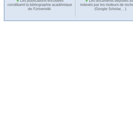
Les publications encodées
Les documents déposés so
constituent la bibliographie académique
indexés par les moteurs de rech
de l'Université.
(Google Scholar,…).