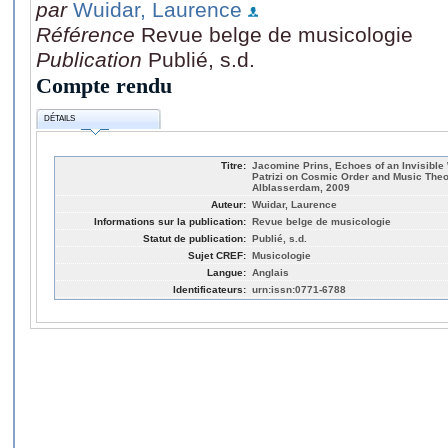
par
Wuidar, Laurence
Référence
Revue belge de musicologie
Publication
Publié, s.d.
Compte rendu
DÉTAILS
Titre:
Jacomine Prins, Echoes of an Invisible
Patrizi on Cosmic Order and Music Theo
Alblasserdam, 2009
Auteur:
Wuidar, Laurence
Informations sur la publication:
Revue belge de musicologie
Statut de publication:
Publié, s.d.
Sujet CREF:
Musicologie
Langue:
Anglais
Identificateurs:
urn:issn:0771-6788