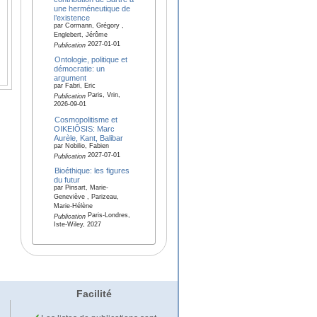
une herméneutique de
l’existence
par Cormann, Grégory ,
Englebert, Jérôme
2027-01-01
Publication
Ontologie, politique et
démocratie: un
argument
par Fabri, Eric
Paris, Vrin,
Publication
2026-09-01
Cosmopolitisme et
OIKEIÔSIS: Marc
Aurèle, Kant, Balibar
par Nobilio, Fabien
2027-07-01
Publication
Bioéthique: les figures
du futur
par Pinsart, Marie-
Geneviève , Parizeau,
Marie-Hélène
Paris-Londres,
Publication
Iste-Wiley, 2027
Facilité