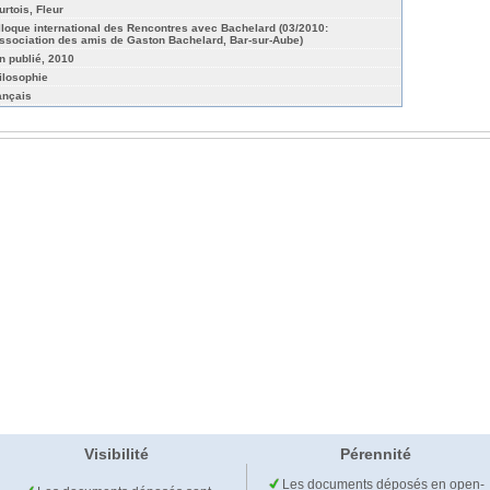
urtois, Fleur
lloque international des Rencontres avec Bachelard (03/2010:
Association des amis de Gaston Bachelard, Bar-sur-Aube)
n publié, 2010
ilosophie
ançais
Visibilité
Pérennité
Les documents déposés en open-