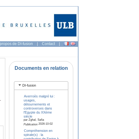
propos de DI-fusion
|
Contact
|
Documents en relation
DI-fusion
Averroès malgré lui :
-
usages,
détournements et
controverses dans
l'Egypte du XXème
siècle
par Zghal, Safia
2026-10-02
Publication
Compréhension en
spirale(s) : la
contribution de Sartre à