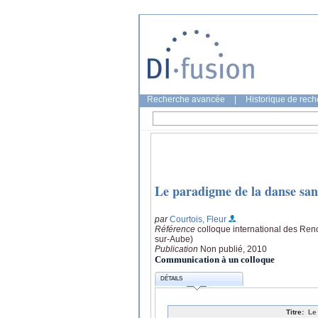
Recherche avancée
|
Historique de rec
Le paradigme de la danse san
par
Courtois, Fleur
Référence
colloque international des Ren
sur-Aube)
Publication
Non publié, 2010
Communication à un colloque
DÉTAILS
Titre:
Le