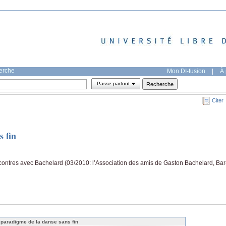
herche
Mon DI-fusion
|
À 
Passe-partout
Citer
s fin
contres avec Bachelard (03/2010: l’Association des amis de Gaston Bachelard, Bar
 paradigme de la danse sans fin