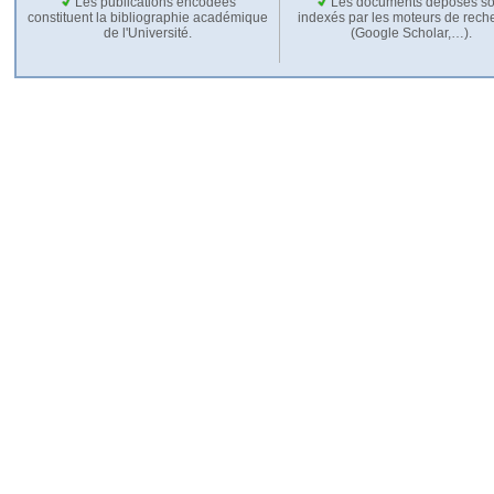
Les publications encodées
Les documents déposés so
constituent la bibliographie académique
indexés par les moteurs de rech
de l'Université.
(Google Scholar,…).