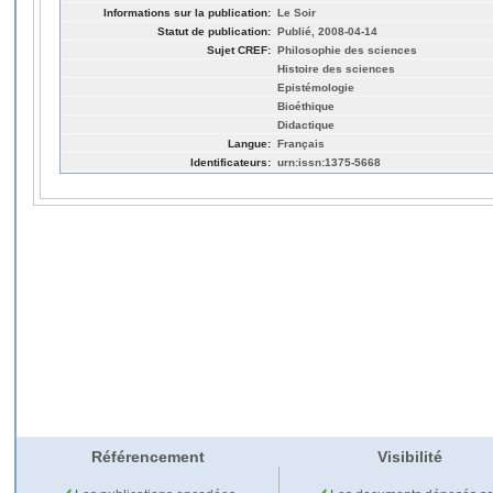
Informations sur la publication:
Le Soir
Statut de publication:
Publié, 2008-04-14
Sujet CREF:
Philosophie des sciences
Histoire des sciences
Epistémologie
Bioéthique
Didactique
Langue:
Français
Identificateurs:
urn:issn:1375-5668
Référencement
Visibilité