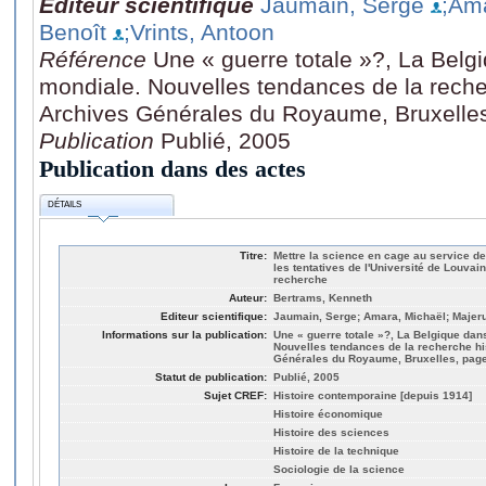
Editeur scientifique
Jaumain, Serge
;Am
Benoît
;Vrints, Antoon
Référence
Une « guerre totale »?, La Belg
mondiale. Nouvelles tendances de la reche
Archives Générales du Royaume, Bruxelles
Publication
Publié, 2005
Publication dans des actes
DÉTAILS
Titre:
Mettre la science en cage au service de 
les tentatives de l'Université de Louvain
recherche
Auteur:
Bertrams, Kenneth
Editeur scientifique:
Jaumain, Serge; Amara, Michaël; Majerus
Informations sur la publication:
Une « guerre totale »?, La Belgique da
Nouvelles tendances de la recherche hi
Générales du Royaume, Bruxelles, page
Statut de publication:
Publié, 2005
Sujet CREF:
Histoire contemporaine [depuis 1914]
Histoire économique
Histoire des sciences
Histoire de la technique
Sociologie de la science