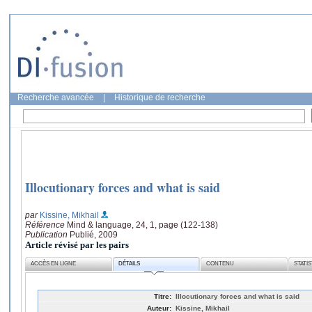
Recherche avancée
|
Historique de recherche
Illocutionary forces and what is said
par
Kissine, Mikhail
Référence
Mind & language, 24, 1, page (122-138)
Publication
Publié, 2009
Article révisé par les pairs
ACCÈS EN LIGNE
DÉTAILS
CONTENU
STATI
Titre:
Illocutionary forces and what is said
Auteur:
Kissine, Mikhail