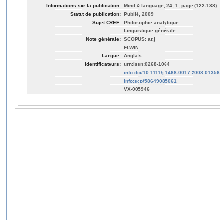
Informations sur la publication:
Mind & language, 24, 1, page (122-138)
Statut de publication:
Publié, 2009
Sujet CREF:
Philosophie analytique
Linguistique générale
Note générale:
SCOPUS: ar.j
FLWIN
Langue:
Anglais
Identificateurs:
urn:issn:0268-1064
info:doi/10.1111/j.1468-0017.2008.01356
info:scp/58649085061
VX-005946