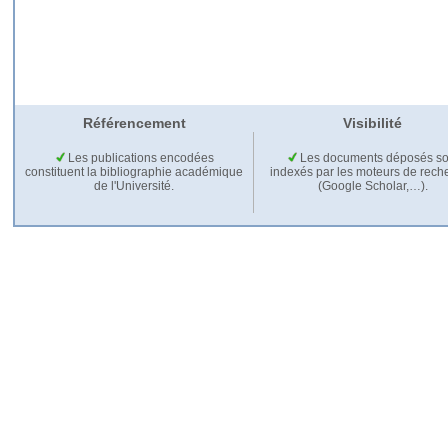
Référencement
Visibilité
Les publications encodées
Les documents déposés so
constituent la bibliographie académique
indexés par les moteurs de rech
de l'Université.
(Google Scholar,…).