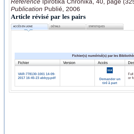
Référence
Ipirotika Chronika, 40, page (32
Publication
Publié, 2006
Article révisé par les pairs
ACCÈS EN LIGNE
DÉTAILS
STATISTIQUES
Fichier(s) numérisé(s) par les Biblioth
Fichier
Version
Accès
Des
VAR-778130-1001 14-09-
Full
2017 16-45-23 abbyy.pdf
or f
Demander un
tiré à part