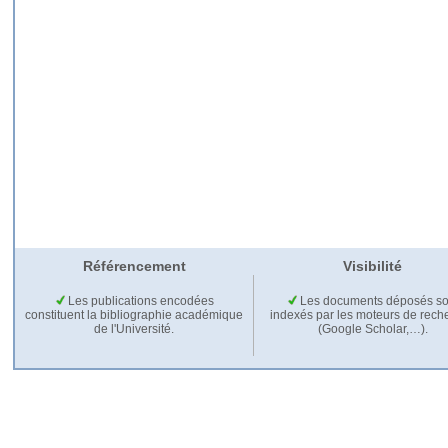
Référencement
Visibilité
Les publications encodées
Les documents déposés so
constituent la bibliographie académique
indexés par les moteurs de rech
de l'Université.
(Google Scholar,…).