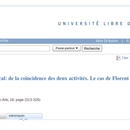
herche
Mon DI-fusion
|
À 
Passe-partout
Citer
l: de la coïncidence des deux activités. Le cas de Florent
x-Arts, 18, page (313-326)
STATISTIQUES