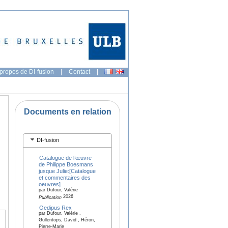
propos de DI-fusion
|
Contact
|
Documents en relation
DI-fusion
Catalogue de l’œuvre
de Philippe Boesmans
jusque Julie:[Catalogue
et commentaires des
oeuvres]
par Dufour, Valérie
2026
Publication
Oedipus Rex
par Dufour, Valérie ,
Gullentops, David , Héron,
Pierre-Marie