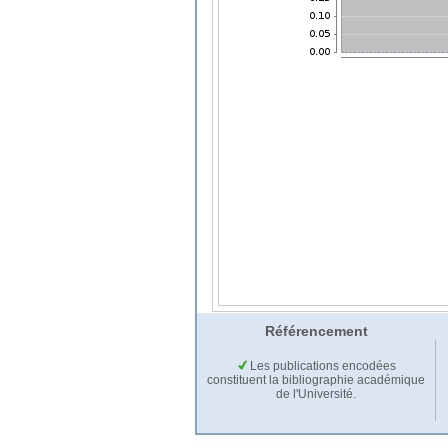
Référencement
Les publications encodées
constituent la bibliographie académique
de l'Université.