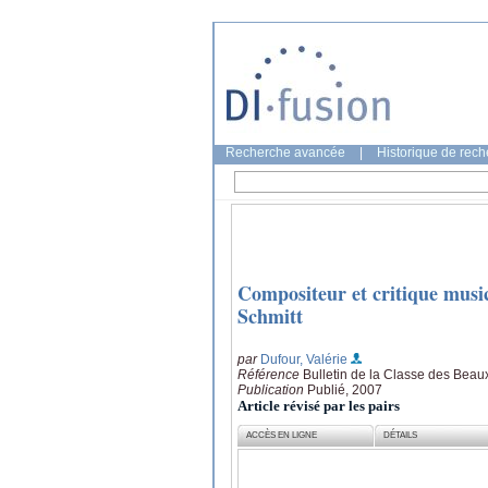
Recherche avancée
|
Historique de rec
Compositeur et critique musica
Schmitt
par
Dufour, Valérie
Référence
Bulletin de la Classe des Beau
Publication
Publié, 2007
Article révisé par les pairs
ACCÈS EN LIGNE
DÉTAILS