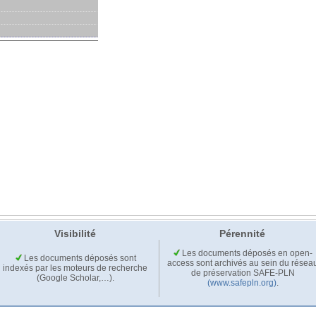
Visibilité
Pérennité
Les documents déposés en open-
Les documents déposés sont
access sont archivés au sein du résea
indexés par les moteurs de recherche
de préservation SAFE-PLN
(Google Scholar,…).
(www.safepln.org)
.