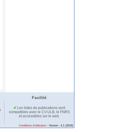
Facilité
Les listes de publications sont
u
compatibles avec le CV-ULB, le FNRS
et accessibles sur le web.
Conditions d'utilisation
- Version : 4.1 (2019)