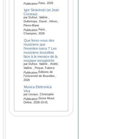
Paris, 2026
Publication
Igor Stravinski (et Jean
Cocteau)
par Dufour, Valérie ,
Gullentops, David , Héron,
Pierre-Marie
Paris,
Publication
Champion, 2026
Que ferez-vous des
musiciens que
l’invention tuera ?’ Les
musiciens bruxellois
face à la menace de la
musique enregistrée
par Dufour, Valérie , André,
Valérie , Preyat, Fabrice
Editions de
Publication
l'Université de Bruxelles,
2026
Musica Elettronica
Viva
par Levaux, Christophe
Grove Music
Publication
Online, 2026-10-01