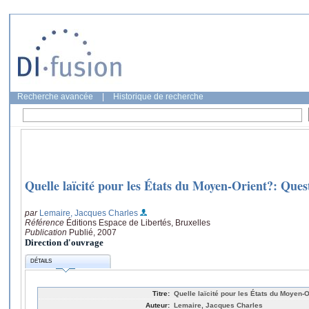
Recherche avancée
|
Historique de recherche
Quelle laïcité pour les États du Moyen-Orient?: Quest
par
Lemaire, Jacques Charles
Référence
Éditions Espace de Libertés, Bruxelles
Publication
Publié, 2007
Direction d'ouvrage
DÉTAILS
Titre:
Quelle laïcité pour les États du Moyen-O
Auteur:
Lemaire, Jacques Charles