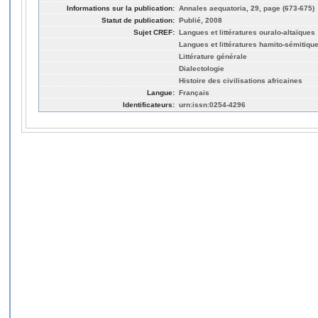
Informations sur la publication:
Annales aequatoria, 29, page (673-675)
Statut de publication:
Publié, 2008
Sujet CREF:
Langues et littératures ouralo-altaïques
Langues et littératures hamito-sémitiqu
Littérature générale
Dialectologie
Histoire des civilisations africaines
Langue:
Français
Identificateurs:
urn:issn:0254-4296