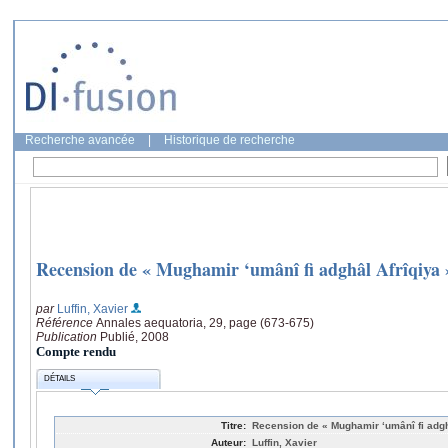
Recherche avancée
|
Historique de recherche
Recension de « Mughamir ‘umânî fi adghâl Afrîqiya
par
Luffin, Xavier
Référence
Annales aequatoria, 29, page (673-675)
Publication
Publié, 2008
Compte rendu
DÉTAILS
Titre:
Recension de « Mughamir ‘umânî fi adgh
Auteur:
Luffin, Xavier