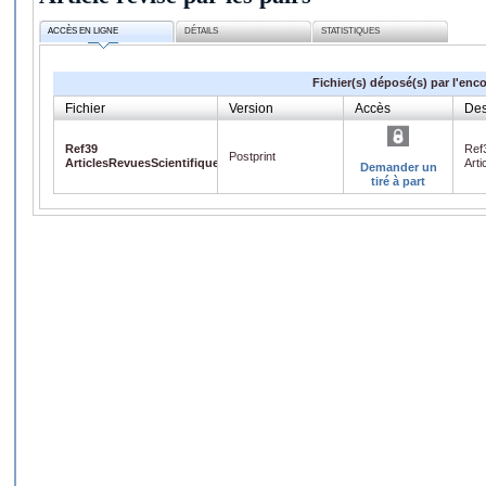
ACCÈS EN LIGNE
DÉTAILS
STATISTIQUES
Fichier(s) déposé(s) par l'enc
Fichier
Version
Accès
Des
Ref39
Ref
Postprint
ArticlesRevuesScientifiquesInterntionales.pdf
Arti
Demander un
tiré à part