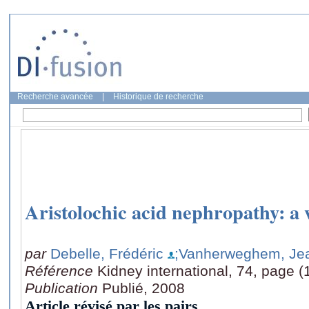
Recherche avancée
|
Historique de recherche
Aristolochic acid nephropathy: 
par
Debelle, Frédéric
;Vanherweghem, Je
Référence
Kidney international, 74, page 
Publication
Publié, 2008
Article révisé par les pairs