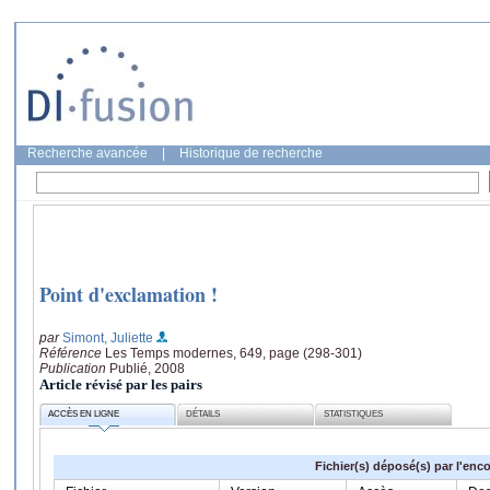
Recherche avancée
|
Historique de recherche
Point d'exclamation !
par
Simont, Juliette
Référence
Les Temps modernes, 649, page (298-301)
Publication
Publié, 2008
Article révisé par les pairs
ACCÈS EN LIGNE
DÉTAILS
STATISTIQUES
Fichier(s) déposé(s) par l'enc