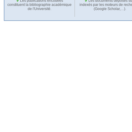
Les publications encodées
Les documents déposés so
constituent la bibliographie académique
indexés par les moteurs de rech
de l'Université.
(Google Scholar,…).