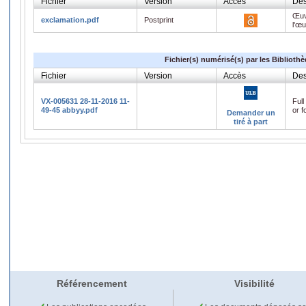
Fichier
Version
Accès
Des
Œuv
exclamation.pdf
Postprint
l'œ
Fichier(s) numérisé(s) par les Biblioth
Fichier
Version
Accès
Des
VX-005631 28-11-2016 11-
Full
49-45 abbyy.pdf
or f
Demander un
tiré à part
Référencement
Visibilité