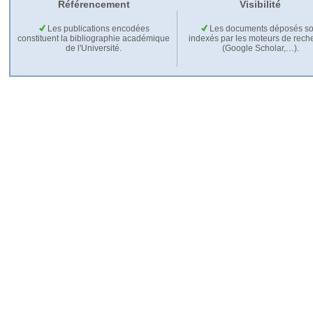
Référencement
Visibilité
Les publications encodées
Les documents déposés so
constituent la bibliographie académique
indexés par les moteurs de rech
de l'Université.
(Google Scholar,…).