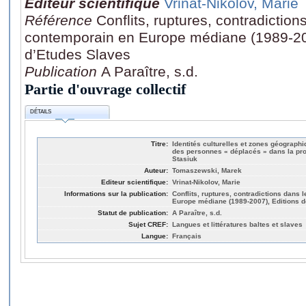
Editeur scientifique
Vrinat-Nikolov, Marie
Référence
Conflits, ruptures, contradictions
contemporain en Europe médiane (1989-2007
d’Etudes Slaves
Publication
A Paraître, s.d.
Partie d'ouvrage collectif
DÉTAILS
Titre:
Identités culturelles et zones géograph
des personnes « déplacés » dans la pro
Stasiuk
Auteur:
Tomaszewski, Marek
Editeur scientifique:
Vrinat-Nikolov, Marie
Informations sur la publication:
Conflits, ruptures, contradictions dans 
Europe médiane (1989-2007), Editions de
Statut de publication:
A Paraître, s.d.
Sujet CREF:
Langues et littératures baltes et slaves
Langue:
Français