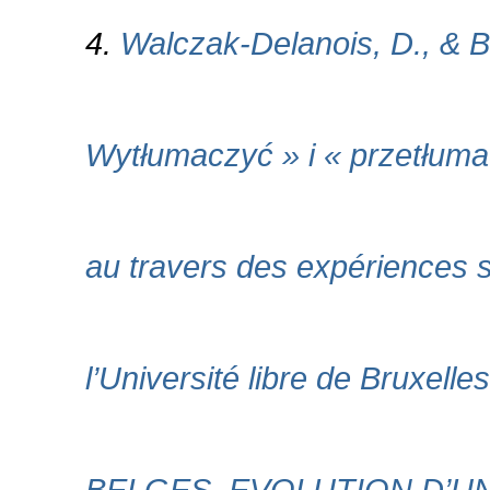
4.
Walczak-Delanois, D., & B
Wytłumaczyć » i « przetłuma
au travers des expériences sci
l’Université libre de Bruxel
BELGES. EVOLUTION D’UN R