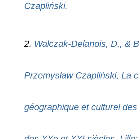
Czapliński.
2.
Walczak-Delanois, D., & B
Przemysław Czapliński, La ca
géographique et culturel des 
des XXe et XXI siècles. Lille