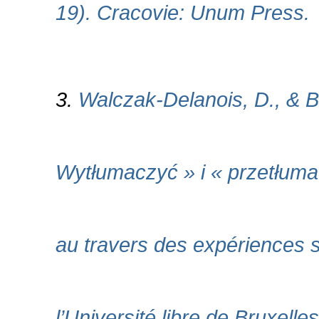
19). Cracovie: Unum Press.
3.
Walczak-Delanois, D., & B
Wytłumaczyć » i « przetłuma
au travers des expériences sci
l’Université libre de Bruxel