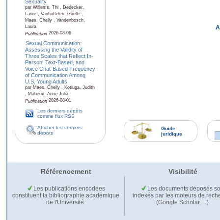
Sexuality
par Willems, Thi , Dedecker,
Laure , Vanhoffelen, Gaëlle ,
Maes, Chelly , Vandenbosch,
Laura
A
2026-08-06
Publication
Sexual Communication:
Assessing the Validity of
Three Scales that Reflect In-
Person, Text-Based, and
Voice Chat-Based Frequency
of Communication Among
U.S. Young Adults
par Maes, Chelly , Kotiuga, Judith
, Maheux, Anne Julia
2026-08-01
Publication
Les derniers dépôts
comme flux RSS
Afficher les derniers
Guide
dépôts
juridique
Référencement
Visibilité
Les publications encodées
Les documents déposés so
constituent la bibliographie académique
indexés par les moteurs de rech
de l'Université.
(Google Scholar,…).