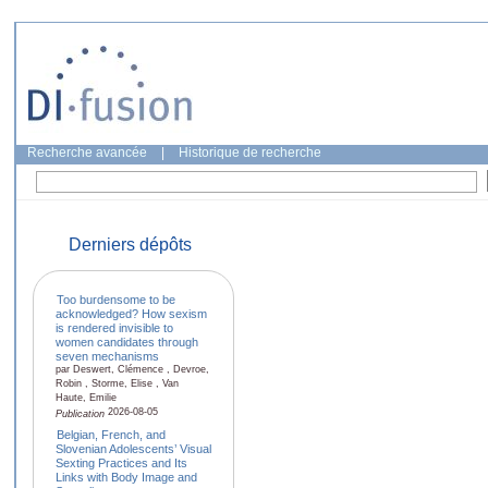
Recherche avancée
|
Historique de recherche
Derniers dépôts
Too burdensome to be
acknowledged? How sexism
is rendered invisible to
women candidates through
seven mechanisms
par Deswert, Clémence , Devroe,
Robin , Storme, Elise , Van
Haute, Emilie
2026-08-05
Publication
Belgian, French, and
Slovenian Adolescents’ Visual
Sexting Practices and Its
Links with Body Image and