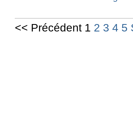
<< Précédent 1
2
3
4
5