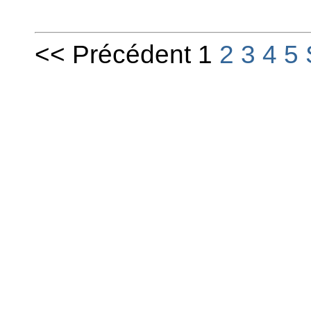
<< Précédent 1
2
3
4
5