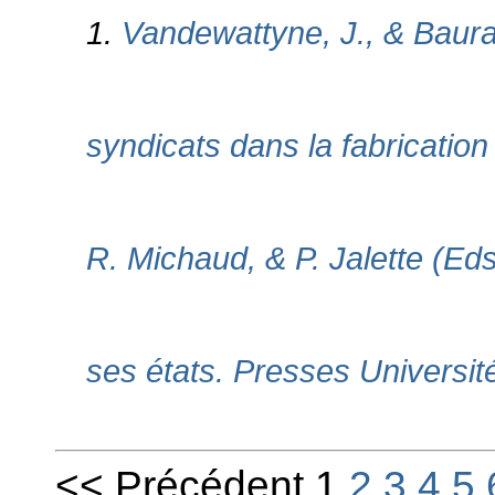
1.
Vandewattyne, J., & Baurai
syndicats dans la fabrication
R. Michaud, & P. Jalette (Ed
ses états. Presses Universit
<< Précédent 1
2
3
4
5