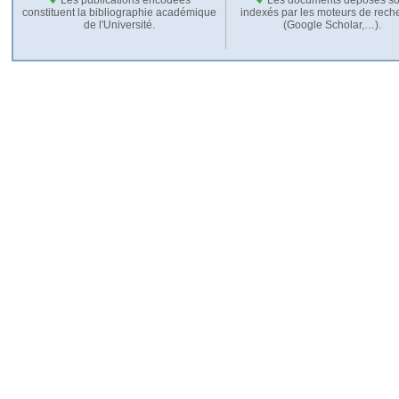
constituent la bibliographie académique
indexés par les moteurs de rech
de l'Université.
(Google Scholar,…).