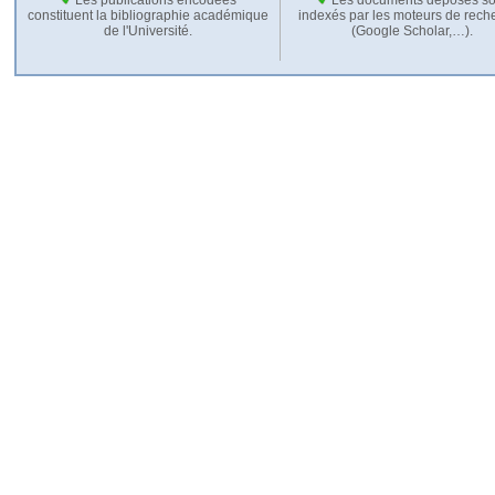
constituent la bibliographie académique
indexés par les moteurs de rech
de l'Université.
(Google Scholar,…).