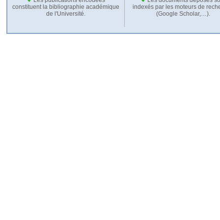
constituent la bibliographie académique
indexés par les moteurs de rech
de l'Université.
(Google Scholar,…).