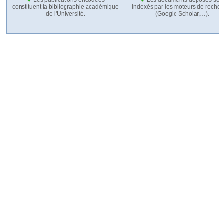
constituent la bibliographie académique
indexés par les moteurs de rech
de l'Université.
(Google Scholar,…).