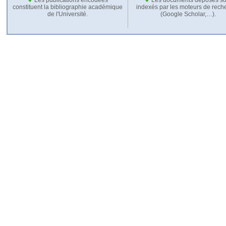
constituent la bibliographie académique
indexés par les moteurs de rech
de l'Université.
(Google Scholar,…).