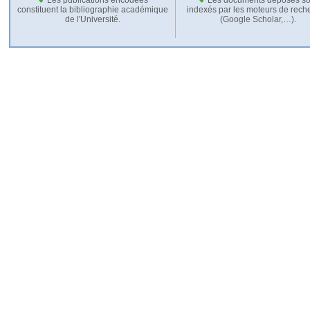
constituent la bibliographie académique
indexés par les moteurs de rech
de l'Université.
(Google Scholar,…).