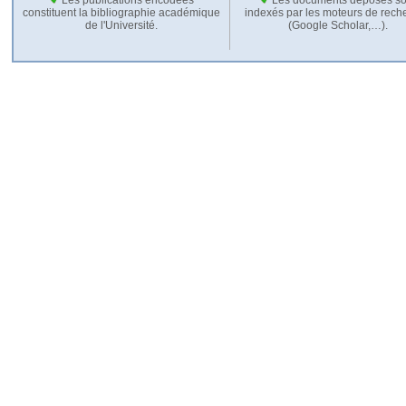
constituent la bibliographie académique
indexés par les moteurs de rech
de l'Université.
(Google Scholar,…).