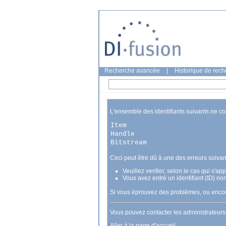
Recherche avancée
|
Historique de rec
L'ensemble des identifiants suivants ne c
Item
Handle
Bitstream
Ceci peut être dû à une des erreurs suivan
Veuillez verifier, selon le cas qui s'a
Vous avez entré un identifiant (ID) no
Si vous éprouvez des problèmes, ou encore
Vous pouvez contacter les administrateur
Aller à la page d'accueil