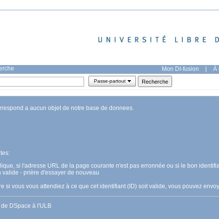
herche
Mon DI-fusion
|
À 
Passe-partout
orrespond a aucun objet de notre base de donnees.
tes:
pplique, si l'adresse URL de la page courante n'est pas erronnée ou si le bon identifia
n valide - prière d'essayer de nouveau
 si vous vous attendiez à ce que cet identifiant (ID) soit valide, vous pouvez en
s de DSpace à l'ULB