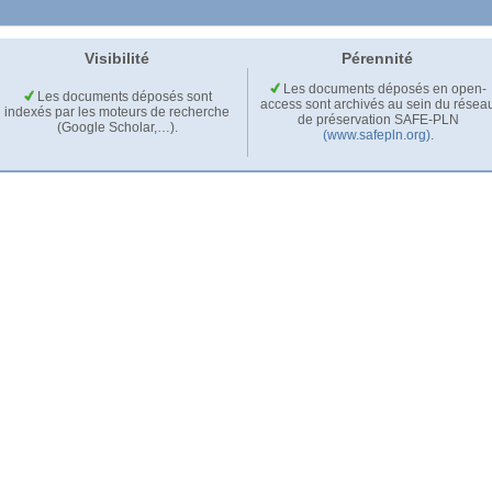
Visibilité
Pérennité
Les documents déposés en open-
Les documents déposés sont
access sont archivés au sein du résea
indexés par les moteurs de recherche
de préservation SAFE-PLN
(Google Scholar,…).
(www.safepln.org)
.