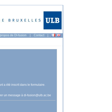
propos de DI-fusion
|
Contact
|
nt a été inscrit dans le formulaire.
voyer un message à
di-fusion@ulb.ac.be