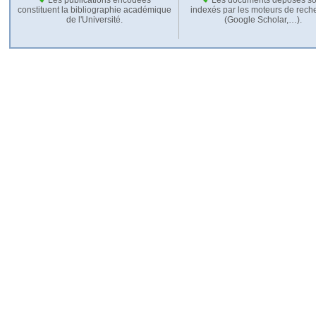
constituent la bibliographie académique
indexés par les moteurs de rech
de l'Université.
(Google Scholar,…).