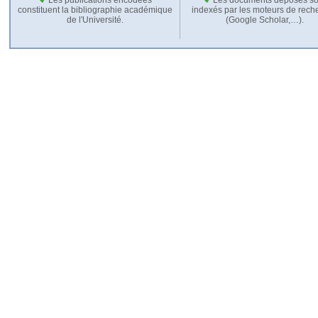
constituent la bibliographie académique
indexés par les moteurs de rech
de l'Université.
(Google Scholar,…).