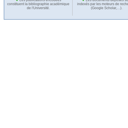
constituent la bibliographie académique
indexés par les moteurs de rech
de l'Université.
(Google Scholar,…).