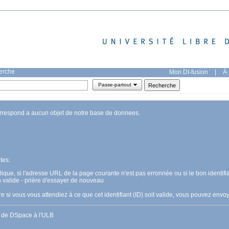
herche
Mon DI-fusion
|
À 
Passe-partout
orrespond a aucun objet de notre base de donnees.
tes:
pplique, si l'adresse URL de la page courante n'est pas erronnée ou si le bon identifia
n valide - prière d'essayer de nouveau
 si vous vous attendiez à ce que cet identifiant (ID) soit valide, vous pouvez en
s de DSpace à l'ULB