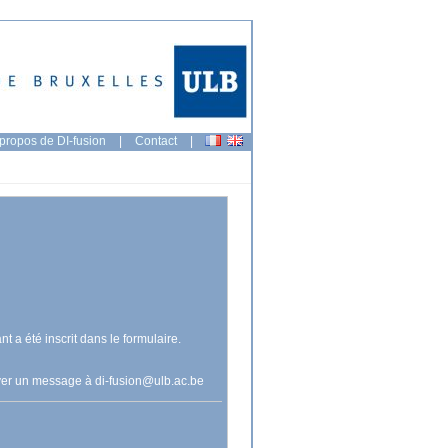
propos de DI-fusion
|
Contact
|
nt a été inscrit dans le formulaire.
voyer un message à
di-fusion@ulb.ac.be