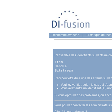
Recherche avancée
|
Historique de rec
L'ensemble des identifiants suivants ne c
Item
Handle
Bitstream
Ceci peut être dû à une des erreurs suivan
Veuillez verifier, selon le cas qui s'a
Vous avez entré un identifiant (ID) no
Si vous éprouvez des problèmes, ou encore
Vous pouvez contacter les administrateur
Aller à la page d'accueil