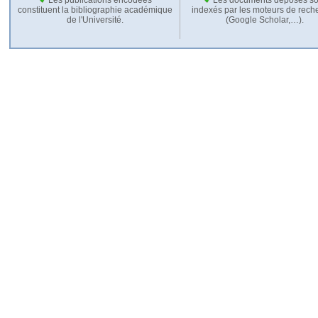
constituent la bibliographie académique
indexés par les moteurs de rech
de l'Université.
(Google Scholar,…).