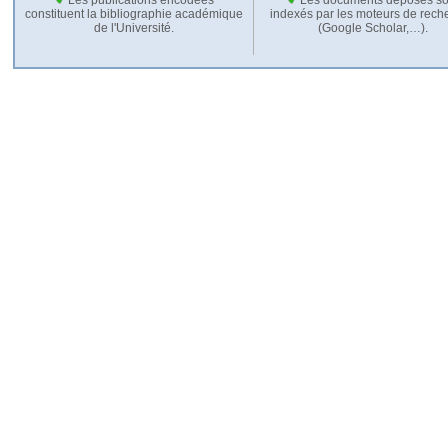
constituent la bibliographie académique
indexés par les moteurs de rech
de l'Université.
(Google Scholar,…).