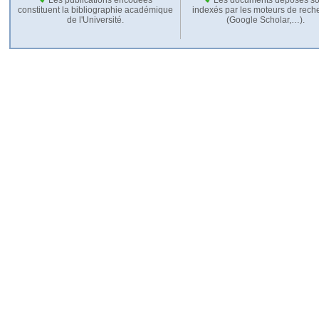
constituent la bibliographie académique
indexés par les moteurs de rech
de l'Université.
(Google Scholar,…).