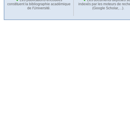
constituent la bibliographie académique
indexés par les moteurs de rech
de l'Université.
(Google Scholar,…).