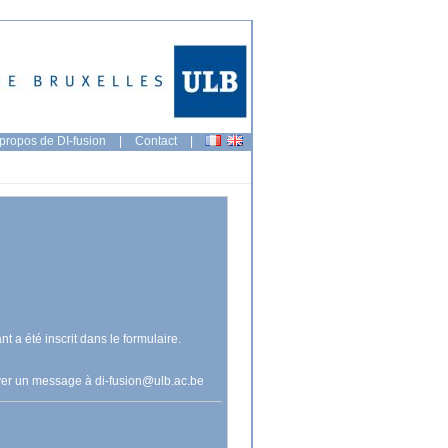
propos de DI-fusion
|
Contact
|
nt a été inscrit dans le formulaire.
voyer un message à
di-fusion@ulb.ac.be