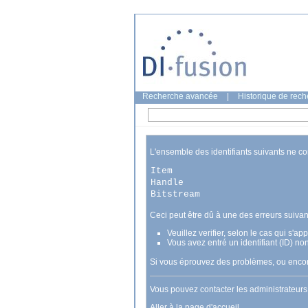
Recherche avancée
|
Historique de rec
L'ensemble des identifiants suivants ne c
Item
Handle
Bitstream
Ceci peut être dû à une des erreurs suivan
Veuillez verifier, selon le cas qui s'a
Vous avez entré un identifiant (ID) no
Si vous éprouvez des problèmes, ou encore
Vous pouvez contacter les administrateur
Aller à la page d'accueil