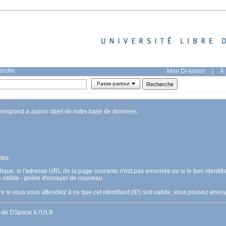
herche
Mon DI-fusion
|
À 
Passe-partout
orrespond a aucun objet de notre base de donnees.
tes:
pplique, si l'adresse URL de la page courante n'est pas erronnée ou si le bon identifia
n valide - prière d'essayer de nouveau
 si vous vous attendiez à ce que cet identifiant (ID) soit valide, vous pouvez en
s de DSpace à l'ULB