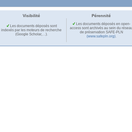
Visibilité
Pérennité
Les documents déposés en open-
Les documents déposés sont
access sont archivés au sein du résea
indexés par les moteurs de recherche
de préservation SAFE-PLN
(Google Scholar,…).
(www.safepln.org)
.