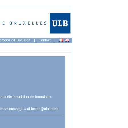
propos de DI-fusion
|
Contact
|
nt a été inscrit dans le formulaire.
voyer un message à
di-fusion@ulb.ac.be