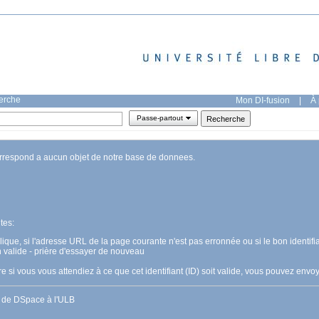
herche
Mon DI-fusion
|
À 
Passe-partout
orrespond a aucun objet de notre base de donnees.
tes:
pplique, si l'adresse URL de la page courante n'est pas erronnée ou si le bon identifia
n valide - prière d'essayer de nouveau
 si vous vous attendiez à ce que cet identifiant (ID) soit valide, vous pouvez en
s de DSpace à l'ULB