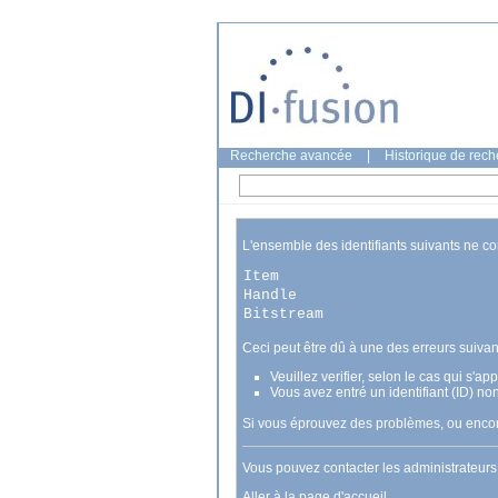
Recherche avancée
|
Historique de rec
L'ensemble des identifiants suivants ne c
Item
Handle
Bitstream
Ceci peut être dû à une des erreurs suivan
Veuillez verifier, selon le cas qui s'a
Vous avez entré un identifiant (ID) no
Si vous éprouvez des problèmes, ou encore
Vous pouvez contacter les administrateur
Aller à la page d'accueil