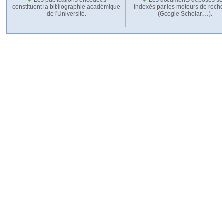
constituent la bibliographie académique
indexés par les moteurs de rech
de l'Université.
(Google Scholar,…).