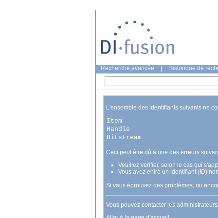
Recherche avancée
|
Historique de rec
L'ensemble des identifiants suivants ne c
Item
Handle
Bitstream
Ceci peut être dû à une des erreurs suivan
Veuillez verifier, selon le cas qui s'a
Vous avez entré un identifiant (ID) no
Si vous éprouvez des problèmes, ou encore
Vous pouvez contacter les administrateur
Aller à la page d'accueil