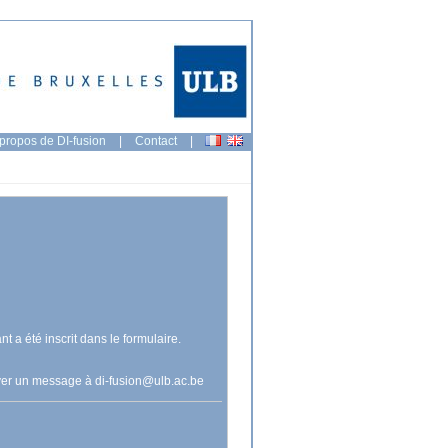
propos de DI-fusion
|
Contact
|
nt a été inscrit dans le formulaire.
voyer un message à
di-fusion@ulb.ac.be