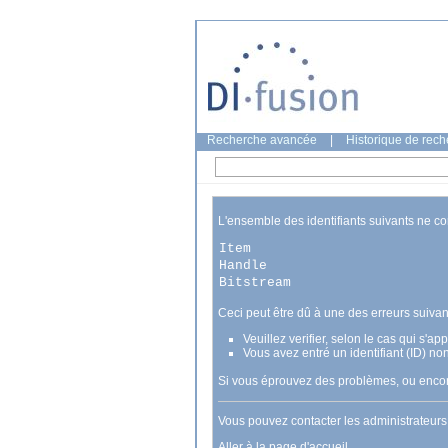
Recherche avancée
|
Historique de rec
L'ensemble des identifiants suivants ne c
Item
Handle
Bitstream
Ceci peut être dû à une des erreurs suivan
Veuillez verifier, selon le cas qui s'a
Vous avez entré un identifiant (ID) no
Si vous éprouvez des problèmes, ou encore
Vous pouvez contacter les administrateur
Aller à la page d'accueil