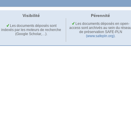
Visibilité
Pérennité
Les documents déposés en open-
Les documents déposés sont
access sont archivés au sein du résea
indexés par les moteurs de recherche
de préservation SAFE-PLN
(Google Scholar,…).
(www.safepln.org)
.