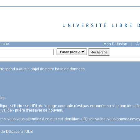
herche
Mon DI-fusion
|
À 
Passe-partout
orrespond a aucun objet de notre base de donnees.
tes:
pplique, si l'adresse URL de la page courante n'est pas erronnée ou si le bon identifia
n valide - prière d'essayer de nouveau
 si vous vous attendiez à ce que cet identifiant (ID) soit valide, vous pouvez en
s de DSpace à l'ULB